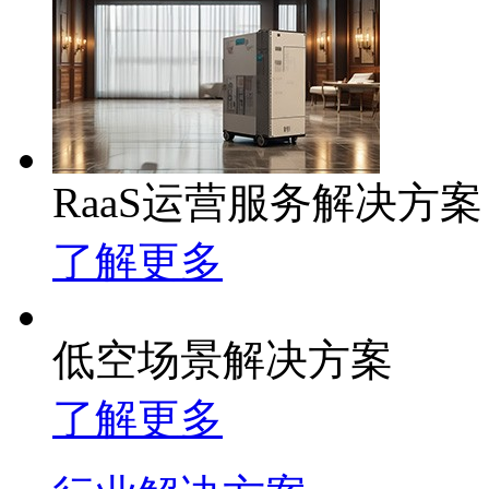
RaaS运营服务解决方案
了解更多
低空场景解决方案
了解更多