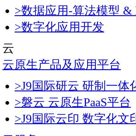
>数据应用-算法模型 & 
>数字化应用开发
云
云原生产品及应用平台
>J9国际研云 研制一
>磐云 云原生PaaS平台
>J9国际云印 数字化