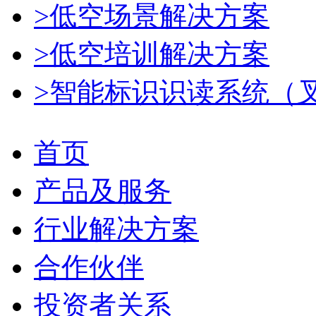
>低空场景解决方案
>低空培训解决方案
>智能标识识读系统（
首页
产品及服务
行业解决方案
合作伙伴
投资者关系