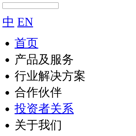
中
EN
首页
产品及服务
行业解决方案
合作伙伴
投资者关系
关于我们