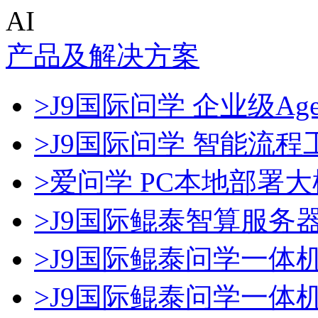
AI
产品及解决方案
>J9国际问学 企业级Age
>J9国际问学 智能流程
>爱问学 PC本地部署
>J9国际鲲泰智算服务
>J9国际鲲泰问学一体
>J9国际鲲泰问学一体机D