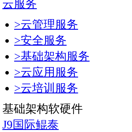
云服务
>云管理服务
>安全服务
>基础架构服务
>云应用服务
>云培训服务
基础架构软硬件
J9国际鲲泰