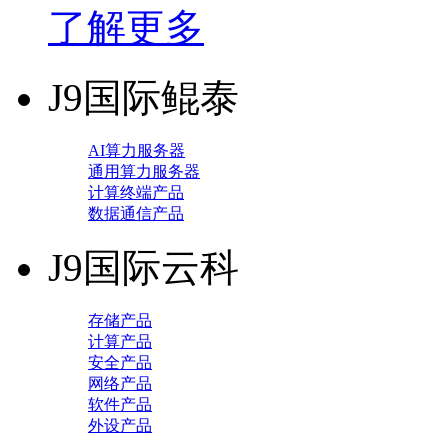
了解更多
J9国际鲲泰
AI算力服务器
通用算力服务器
计算终端产品
数据通信产品
J9国际云科
存储产品
计算产品
安全产品
网络产品
软件产品
外设产品