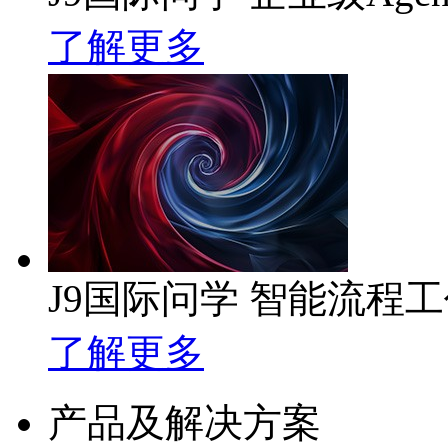
了解更多
J9国际问学 智能流程
了解更多
产品及解决方案