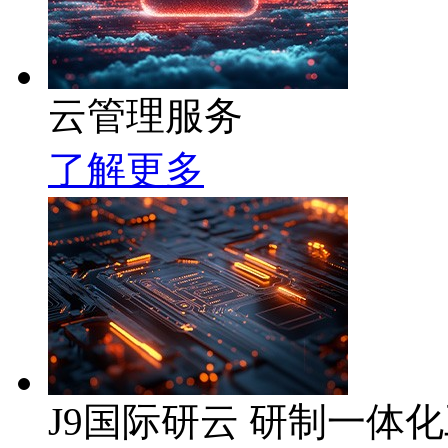
云管理服务
了解更多
J9国际研云 研制一体