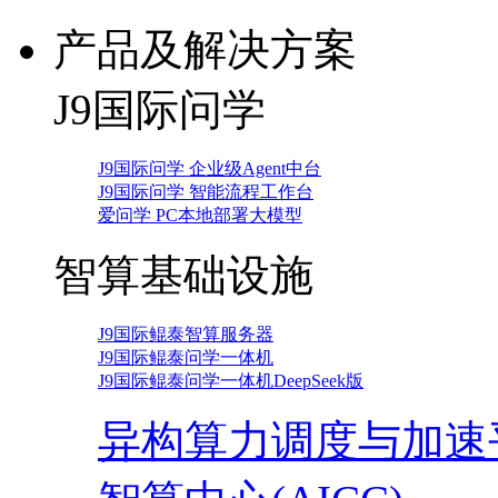
产品及解决方案
J9国际问学
J9国际问学 企业级Agent中台
J9国际问学 智能流程工作台
爱问学 PC本地部署大模型
智算基础设施
J9国际鲲泰智算服务器
J9国际鲲泰问学一体机
J9国际鲲泰问学一体机DeepSeek版
异构算力调度与加速