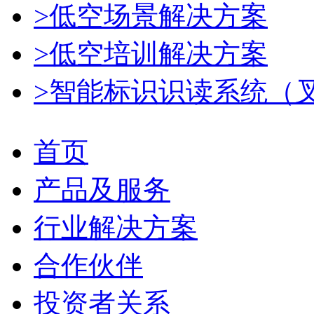
>低空场景解决方案
>低空培训解决方案
>智能标识识读系统（
首页
产品及服务
行业解决方案
合作伙伴
投资者关系