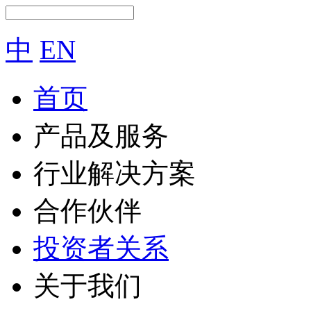
中
EN
首页
产品及服务
行业解决方案
合作伙伴
投资者关系
关于我们