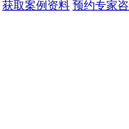
获取案例资料
预约专家咨