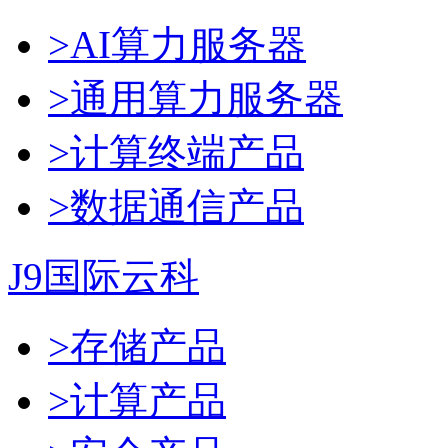
>AI算力服务器
>通用算力服务器
>计算终端产品
>数据通信产品
J9国际云科
>存储产品
>计算产品