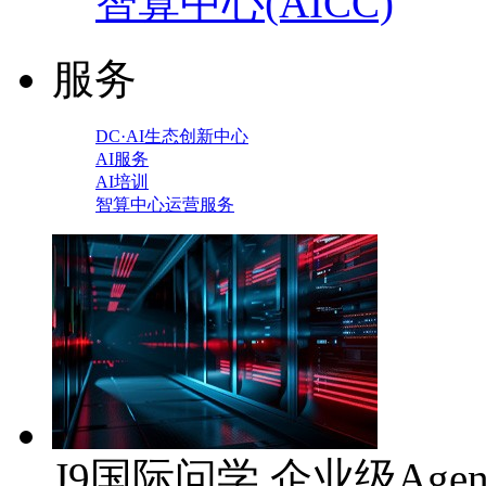
智算中心(AICC)
服务
DC·AI生态创新中心
AI服务
AI培训
智算中心运营服务
J9国际问学 企业级Age