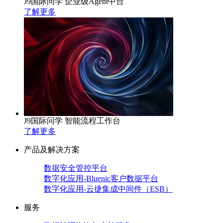
J9国际问学 企业级Agent中台
了解更多
J9国际问学 智能流程工作台
了解更多
产品及解决方案
数据安全管控平台
数字化应用-Bluenic客户数据平台
数字化应用-云捷集成中间件（ESB）
服务