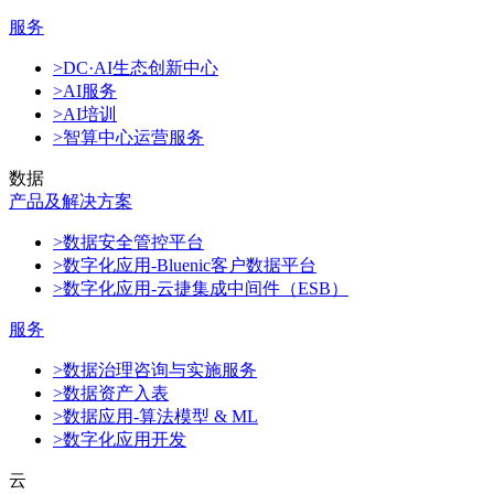
服务
>DC·AI生态创新中心
>AI服务
>AI培训
>智算中心运营服务
数据
产品及解决方案
>数据安全管控平台
>数字化应用-Bluenic客户数据平台
>数字化应用-云捷集成中间件（ESB）
服务
>数据治理咨询与实施服务
>数据资产入表
>数据应用-算法模型 & ML
>数字化应用开发
云