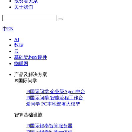
投资者关系
关于我们
中
EN
AI
数据
云
基础架构软硬件
物联网
产品及解决方案
J9国际问学
J9国际问学 企业级Agent中台
J9国际问学 智能流程工作台
爱问学 PC本地部署大模型
智算基础设施
J9国际鲲泰智算服务器
J9国际鲲泰问学一体机