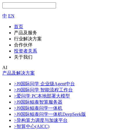
中
EN
首页
产品及服务
行业解决方案
合作伙伴
投资者关系
关于我们
AI
产品及解决方案
>J9国际问学 企业级Agent中台
>J9国际问学 智能流程工作台
>爱问学 PC本地部署大模型
>J9国际鲲泰智算服务器
>J9国际鲲泰问学一体机
>J9国际鲲泰问学一体机DeepSeek版
>异构算力调度与加速平台
>智算中心(AICC)