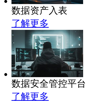
数据资产入表
了解更多
数据安全管控平台
了解更多