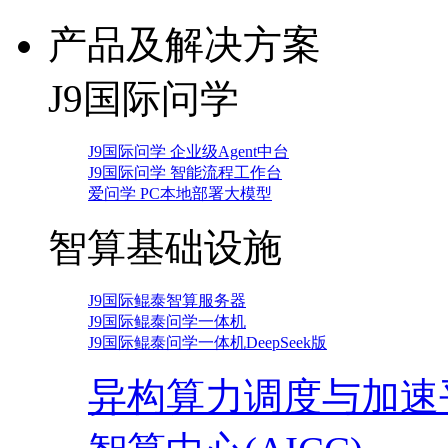
产品及解决方案
J9国际问学
J9国际问学 企业级Agent中台
J9国际问学 智能流程工作台
爱问学 PC本地部署大模型
智算基础设施
J9国际鲲泰智算服务器
J9国际鲲泰问学一体机
J9国际鲲泰问学一体机DeepSeek版
异构算力调度与加速