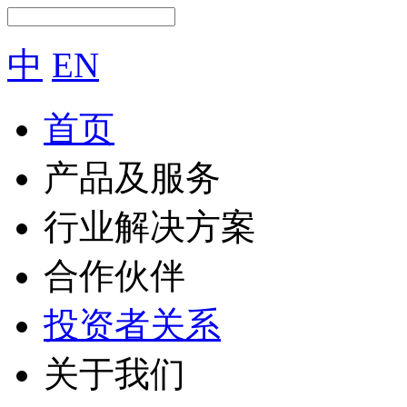
中
EN
首页
产品及服务
行业解决方案
合作伙伴
投资者关系
关于我们