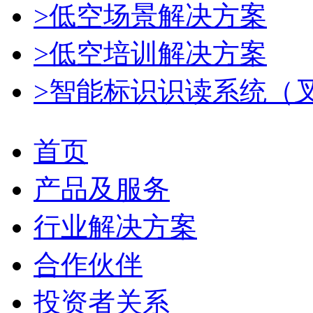
>低空场景解决方案
>低空培训解决方案
>智能标识识读系统（
首页
产品及服务
行业解决方案
合作伙伴
投资者关系