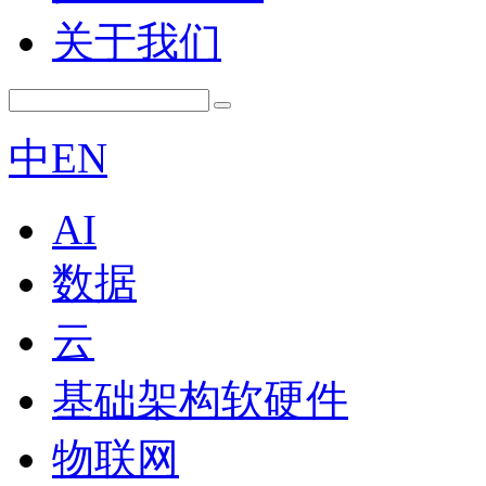
关于我们
中
EN
AI
数据
云
基础架构软硬件
物联网