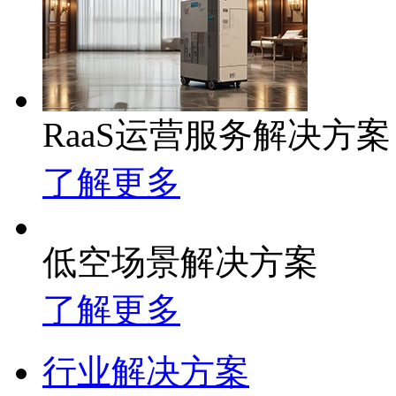
RaaS运营服务解决方案
了解更多
低空场景解决方案
了解更多
行业解决方案