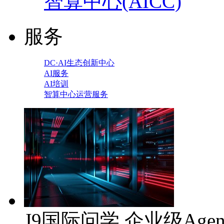
智算中心(AICC)
服务
DC·AI生态创新中心
AI服务
AI培训
智算中心运营服务
J9国际问学 企业级Age