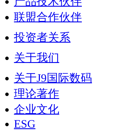
产品技术伙伴
联盟合作伙伴
投资者关系
关于我们
关于J9国际数码
理论著作
企业文化
ESG