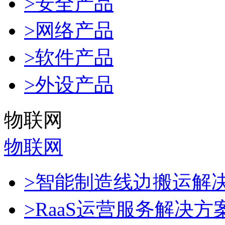
>安全产品
>网络产品
>软件产品
>外设产品
物联网
物联网
>智能制造线边搬运解
>RaaS运营服务解决方