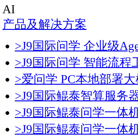
AI
产品及解决方案
>J9国际问学 企业级Age
>J9国际问学 智能流程
>爱问学 PC本地部署
>J9国际鲲泰智算服务
>J9国际鲲泰问学一体
>J9国际鲲泰问学一体机D