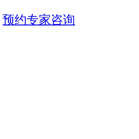
预约专家咨询