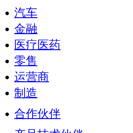
汽车
金融
医疗医药
零售
运营商
制造
合作伙伴