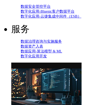
数据安全管控平台
数字化应用-Bluenic客户数据平台
数字化应用-云捷集成中间件（ESB）
服务
数据治理咨询与实施服务
数据资产入表
数据应用-算法模型 & ML
数字化应用开发