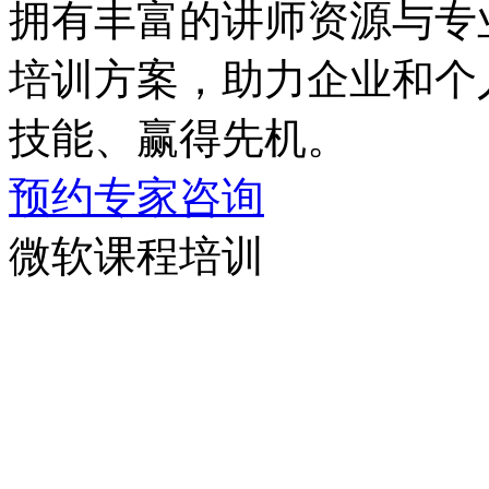
拥有丰富的讲师资源与专业
培训方案，助力企业和
技能、赢得先机。
预约专家咨询
微软课程培训