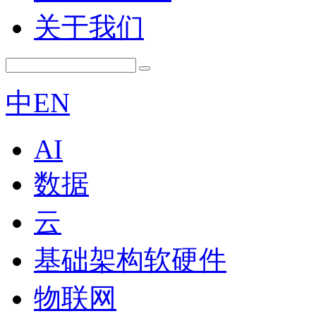
关于我们
中
EN
AI
数据
云
基础架构软硬件
物联网