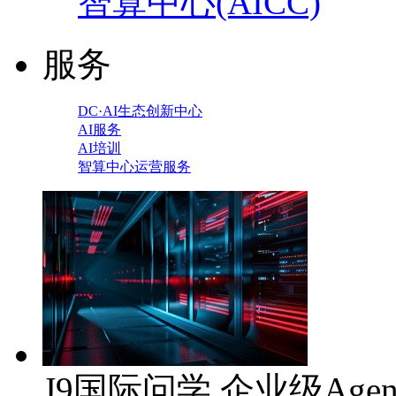
智算中心(AICC)
服务
DC·AI生态创新中心
AI服务
AI培训
智算中心运营服务
J9国际问学 企业级Age