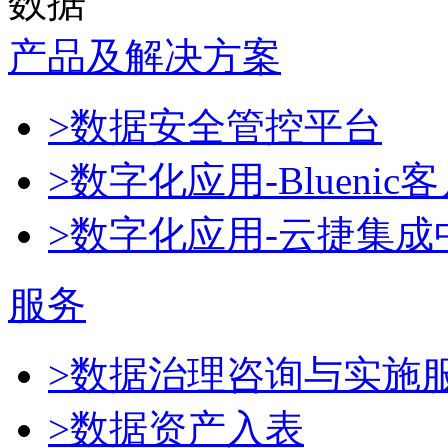
数据
产品及解决方案
>数据安全管控平台
>数字化应用-Blueni
>数字化应用-云捷集成
服务
>数据治理咨询与实施
>数据资产入表