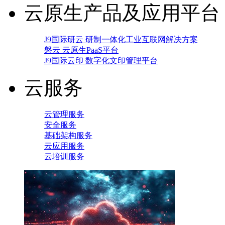
云原生产品及应用平台
J9国际研云 研制一体化工业互联网解决方案
磐云 云原生PaaS平台
J9国际云印 数字化文印管理平台
云服务
云管理服务
安全服务
基础架构服务
云应用服务
云培训服务