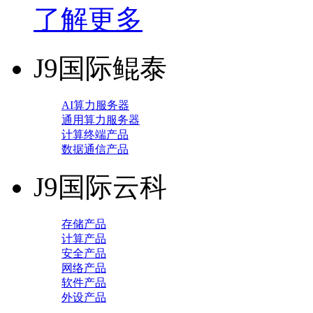
了解更多
J9国际鲲泰
AI算力服务器
通用算力服务器
计算终端产品
数据通信产品
J9国际云科
存储产品
计算产品
安全产品
网络产品
软件产品
外设产品