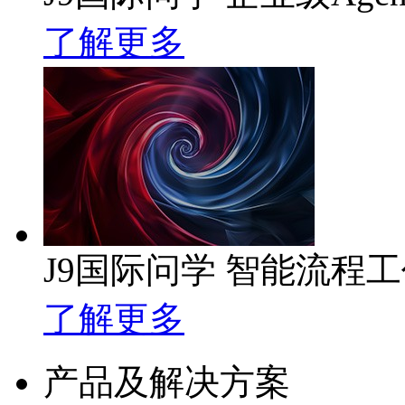
了解更多
J9国际问学 智能流程
了解更多
产品及解决方案