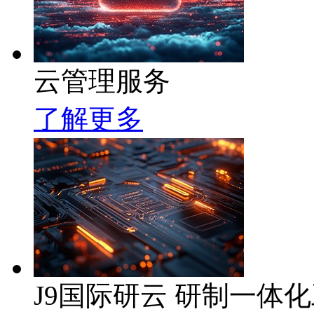
云管理服务
了解更多
J9国际研云 研制一体