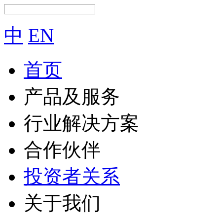
中
EN
首页
产品及服务
行业解决方案
合作伙伴
投资者关系
关于我们