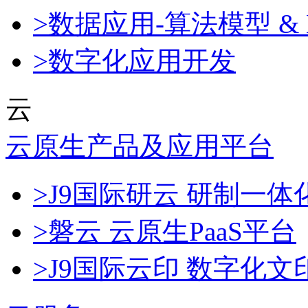
>数据应用-算法模型 & 
>数字化应用开发
云
云原生产品及应用平台
>J9国际研云 研制一
>磐云 云原生PaaS平台
>J9国际云印 数字化