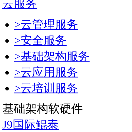
云服务
>云管理服务
>安全服务
>基础架构服务
>云应用服务
>云培训服务
基础架构软硬件
J9国际鲲泰