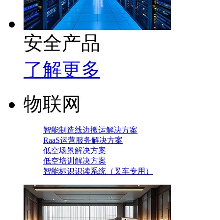
安全产品
了解更多
物联网
智能制造线边搬运解决方案
RaaS运营服务解决方案
低空场景解决方案
低空培训解决方案
智能标识识读系统（叉车专用）