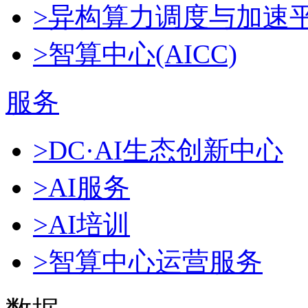
>异构算力调度与加速
>智算中心(AICC)
服务
>DC·AI生态创新中心
>AI服务
>AI培训
>智算中心运营服务